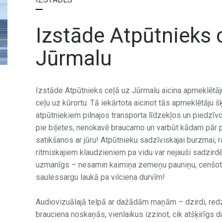
Izstāde Atpūtnieks 
Jūrmalu
Izstāde Atpūtnieks ceļā uz Jūrmalu aicina apmeklētāju
ceļu uz kūrortu. Tā iekārtota aicinot tās apmeklētāju 
atpūtniekiem pilnajos transporta līdzekļos un piedzīvo
pie biļetes, nenokavē braucamo un varbūt kādam pār ple
satikšanos ar jūru! Atpūtnieku sadzīviskajai burzmai, r
ritmiskajiem klaudzieniem pa vidu var nejauši sadzird
uzmanīgs – nesamin kaimiņa zemeņu pauniņu, cenšotie
saulessargu laukā pa vilciena durvīm!
Audiovizuālajā telpā ar dažādām maņām – dzirdi, redzi
brauciena noskaņās, vienlaikus izzinot, cik atšķirīgs 