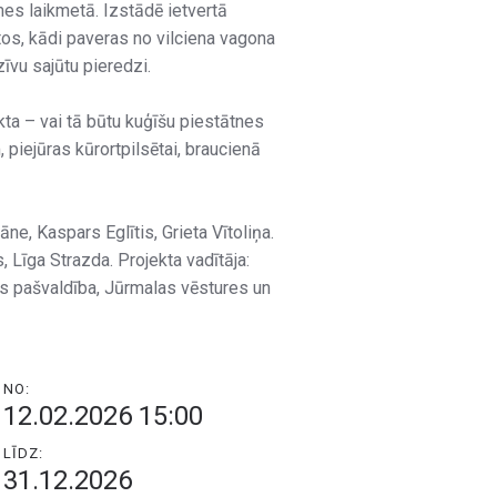
es laikmetā. Izstādē ietvertā
tos, kādi paveras no vilciena vagona
zīvu sajūtu pieredzi.
a – vai tā būtu kuģīšu piestātnes
 piejūras kūrortpilsētai, braucienā
ne, Kaspars Eglītis, Grieta Vītoliņa.
 Līga Strazda. Projekta vadītāja:
as pašvaldība, Jūrmalas vēstures un
NO:
12.02.2026 15:00
LĪDZ:
31.12.2026