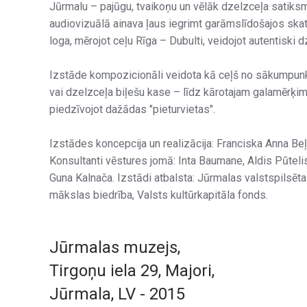
Jūrmalu – pajūgu, tvaikoņu un vēlāk dzelzceļa satiksm
audiovizuālā ainava ļaus iegrimt garāmslīdošajos ska
loga, mērojot ceļu Rīga – Dubulti, veidojot autentiski d
Izstāde kompozicionāli veidota kā ceļš no sākumpunkt
vai dzelzceļa biļešu kase – līdz kārotajam galamērķim,
piedzīvojot dažādas "pieturvietas".
Izstādes koncepcija un realizācija: Franciska Anna Beļā
Konsultanti vēstures jomā: Inta Baumane, Aldis Pūtelis,
Guna Kalnača. Izstādi atbalsta: Jūrmalas valstspilsēt
mākslas biedrība, Valsts kultūrkapitāla fonds.
Jūrmalas muzejs
,
Tirgoņu iela 29, Majori,
Jūrmala, LV - 2015