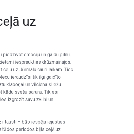
ceļā uz
 piedzīvot emociju un gaidu pilnu
šķietami iespraukties drūzmainajos,
t ceļu uz Jūrmalu cauri laikam. Tiec
cu ieraudzīsi tik ilgi gaidīto
atu klaboņai un vilciena sliežu
ēt kādu svešu sarunu. Tik esi
s izgrozīt savu zvilni un
, tausti – būs iespēja iejusties
dažādos periodos bijis ceļš uz