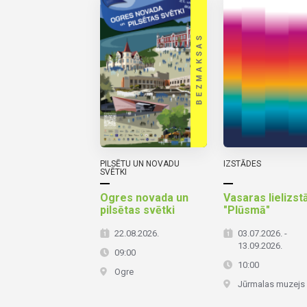
PILSĒTU UN NOVADU
IZSTĀDES
SVĒTKI
Ogres novada un
Vasaras lielizst
pilsētas svētki
"Plūsmā"
22.08.2026.
03.07.2026. -
13.09.2026.
09:00
10:00
Ogre
Jūrmalas muzejs