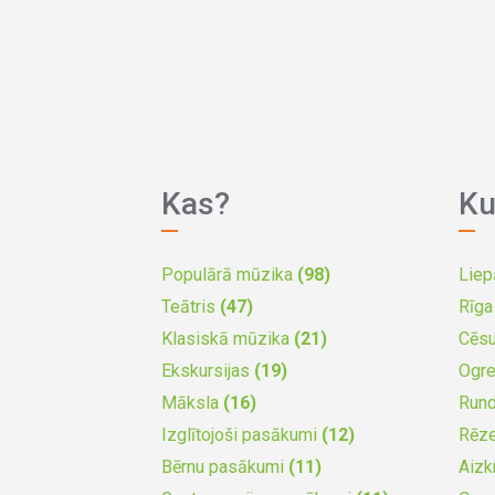
Kas?
Ku
Populārā mūzika
(98)
Liep
Teātris
(47)
Rīg
Klasiskā mūzika
(21)
Cēs
Ekskursijas
(19)
Ogr
Māksla
(16)
Run
Izglītojoši pasākumi
(12)
Rēz
Bērnu pasākumi
(11)
Aizk