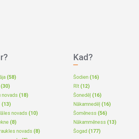
r?
Kad?
āja
(58)
Šodien
(16)
a
(30)
Rīt
(12)
u novads
(18)
Šonedēļ
(16)
e
(13)
Nākamnedēļ
(16)
dāles novads
(10)
Šomēness
(56)
ekne
(8)
Nākammēness
(13)
raukles novads
(8)
Šogad
(177)