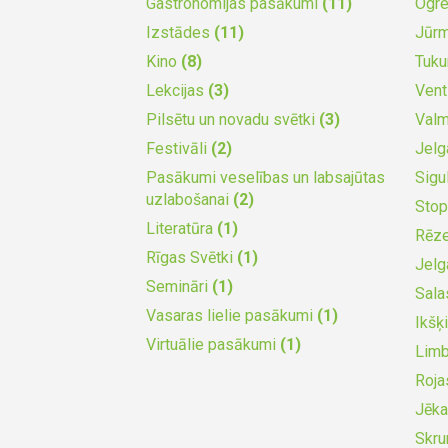
Gastronomijas pasākumi
(11)
Ogr
Izstādes
(11)
Jūr
Kino
(8)
Tuk
Lekcijas
(3)
Vent
Pilsētu un novadu svētki
(3)
Valm
Festivāli
(2)
Jel
Pasākumi veselības un labsajūtas
Sigu
uzlabošanai
(2)
Stop
Literatūra
(1)
Rēz
Rīgas Svētki
(1)
Jel
Semināri
(1)
Sala
Vasaras lielie pasākumi
(1)
Ikšķ
Virtuālie pasākumi
(1)
Lim
Roja
Jēka
Skr