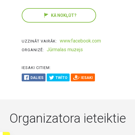
KĀ NOKĻŪT?
www.facebook.com
UZZINĀT VAIRĀK:
Jūrmalas muzejs
ORGANIZĒ:
IESAKI CITIEM:
DALIES
TWĪTO
IESAKI
Organizatora ieteiktie