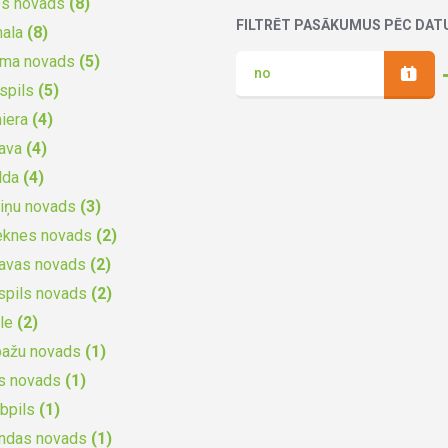
es novads
(8)
FILTRĒT PASĀKUMUS PĒC DA
mala
(8)
uma novads
(5)
spils
(5)
iera
(4)
gava
(4)
lda
(4)
iņu novads
(3)
eknes novads
(2)
gavas novads
(2)
spils novads
(2)
ile
(2)
bažu novads
(1)
s novads
(1)
bpils
(1)
undas novads
(1)