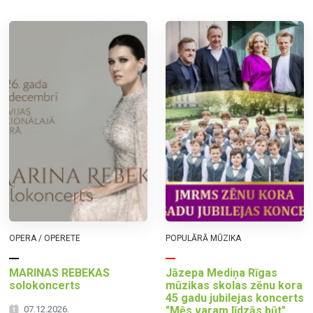
OPERA / OPERETE
POPULĀRĀ MŪZIKA
MARINAS REBEKAS
Jāzepa Mediņa Rīgas
solokoncerts
mūzikas skolas zēnu kora
45 gadu jubilejas koncerts
07.12.2026.
"Mēs varam līdzās būt"