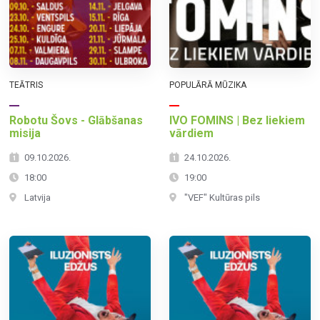
TEĀTRIS
POPULĀRĀ MŪZIKA
Robotu Šovs - Glābšanas
IVO FOMINS | Bez liekiem
misija
vārdiem
09.10.2026.
24.10.2026.
18:00
19:00
Latvija
"VEF" Kultūras pils