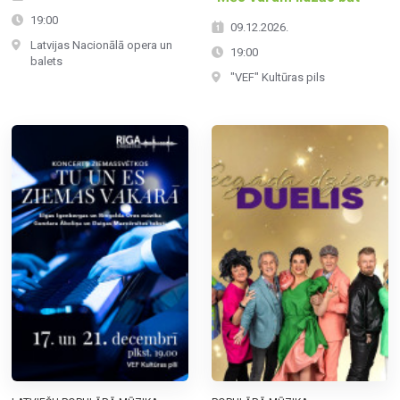
19:00
09.12.2026.
Latvijas Nacionālā opera un
19:00
balets
"VEF" Kultūras pils