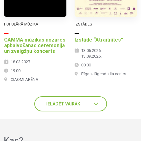
POPULĀRĀ MŪZIKA
IZSTĀDES
GAMMA mūzikas nozares
Izstāde “Atraitnītes”
apbalvošanas ceremonija
un zvaigžņu koncerts
13.06.2026. -
13.09.2026.
18.03.2027.
00:00
19:00
Rīgas Jūgendstila centrs
XIAOMI ARĒNA
IELĀDĒT VAIRĀK
Kas?