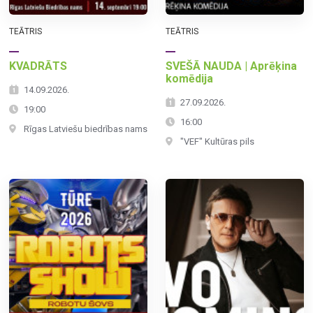
TEĀTRIS
TEĀTRIS
KVADRĀTS
SVEŠĀ NAUDA | Aprēķina
komēdija
14.09.2026.
27.09.2026.
19:00
16:00
Rīgas Latviešu biedrības nams
"VEF" Kultūras pils