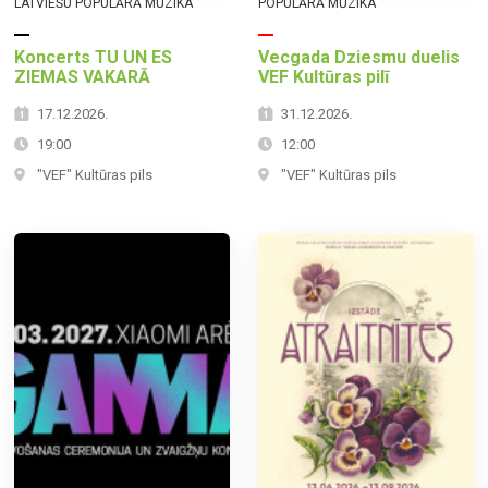
LATVIEŠU POPULĀRĀ MŪZIKA
POPULĀRĀ MŪZIKA
Koncerts TU UN ES
Vecgada Dziesmu duelis
ZIEMAS VAKARĀ
VEF Kultūras pilī
17.12.2026.
31.12.2026.
19:00
12:00
"VEF" Kultūras pils
"VEF" Kultūras pils