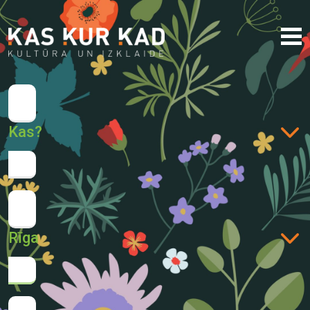
Kas?
Rīga