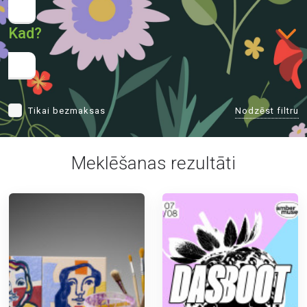
Kad?
Nodzēst filtru
Tikai bezmaksas
Meklēšanas rezultāti