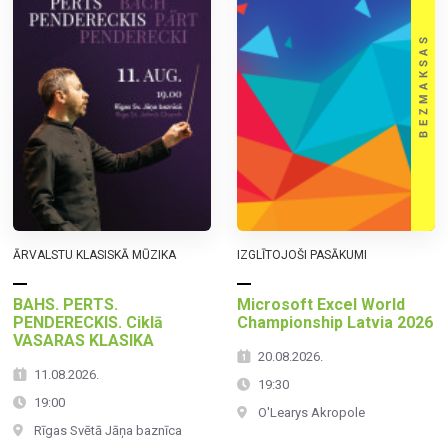
ĀRVALSTU KLASISKĀ MŪZIKA
IZGLĪTOJOŠI PASĀKUMI
BAHS. PERTS.
Microsoft Excel World
PENDERECKIS. Ciklā
Championship Latvia 2026
VASARAS KLASIKA
20.08.2026.
11.08.2026.
19:30
19:00
O'Learys Akropole
Rīgas Svētā Jāņa baznīca