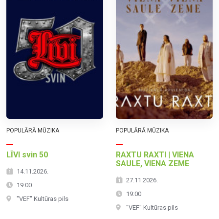
POPULĀRĀ MŪZIKA
POPULĀRĀ MŪZIKA
LĪVI svin 50
RAXTU RAXTI | VIENA
SAULE, VIENA ZEME
14.11.2026.
27.11.2026.
19:00
19:00
"VEF" Kultūras pils
"VEF" Kultūras pils