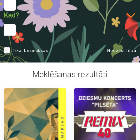
Kad?
Nodzēst filtru
Tikai bezmaksas
Meklēšanas rezultāti