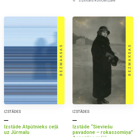
Dzintaru koncertzāle
IZSTĀDES
IZSTĀDES
Izstāde Atpūtnieks ceļā
Izstāde “Sieviešu
uz Jūrmalu
pavadone – rokassomiņa”