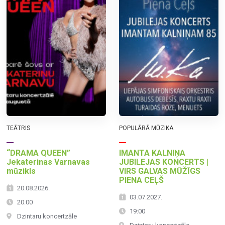
TEĀTRIS
POPULĀRĀ MŪZIKA
“DRAMA QUEEN”
IMANTA KALNIŅA
Jekaterinas Varnavas
JUBILEJAS KONCERTS |
mūzikls
VIRS GALVAS MŪŽĪGS
PIENA CEĻŠ
20.08.2026.
03.07.2027.
20:00
19:00
Dzintaru koncertzāle