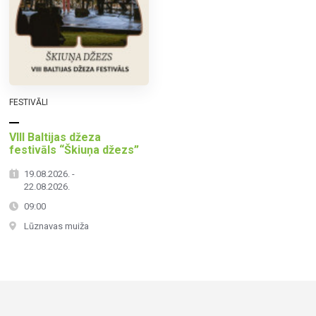
FESTIVĀLI
VIII Baltijas džeza
festivāls “Škiuņa džezs”
19.08.2026. -
22.08.2026.
09:00
Lūznavas muiža