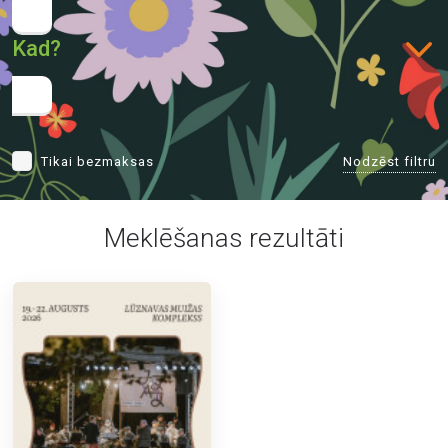
Kad?
Nodzēst filtru
Tikai bezmaksas
Meklēšanas rezultāti