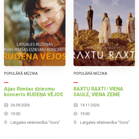
POPULĀRĀ MŪZIKA
POPULĀRĀ MŪZIKA
Aijas Rimšas dziesmu
RAXTU RAXTI | VIENA
koncerts RUDEŅA VĒJOS
SAULE, VIENA ZEME
26.09.2026.
14.11.2026.
19:00
19:00
Latgales vēstniecība "Gors"
Latgales vēstniecība "Gors"