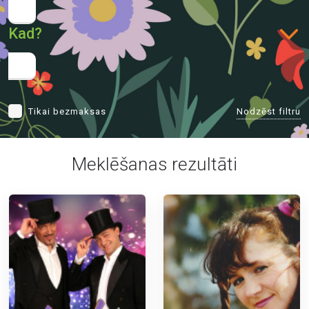
Kad?
Nodzēst filtru
Tikai bezmaksas
Meklēšanas rezultāti