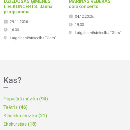
DZIEDOŠĀS ĢIMENES.
MARINAS REBEKAS
LIELKONCERTS. Jaunā
solokoncerts
programma
04.12.2026.
29.11.2026.
19:00
16:00
Latgales vēstniecība "Gors"
Latgales vēstniecība "Gors"
Kas?
Populārā mūzika
(94)
Teātris
(46)
Klasiskā mūzika
(21)
Ekskursijas
(18)