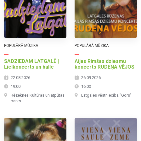
POPULĀRĀ MŪZIKA
POPULĀRĀ MŪZIKA
SADZIEDAM LATGALĒ |
Aijas Rimšas dziesmu
Lielkoncerts un balle
koncerts RUDEŅA VĒJOS
22.08.2026.
26.09.2026.
19:00
16:00
Rēzeknes Kultūras un atpūtas
Latgales vēstniecība "Gors"
parks