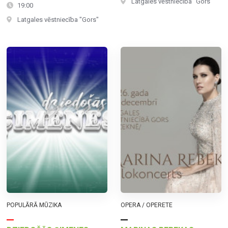
Latgales vēstniecība "Gors"
19:00
Latgales vēstniecība "Gors"
POPULĀRĀ MŪZIKA
OPERA / OPERETE