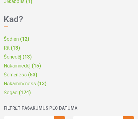
Jēkabpils
(1)
Kad?
Šodien
(12)
Rīt
(13)
Šonedēļ
(13)
Nākamnedēļ
(15)
Šomēness
(53)
Nākammēness
(13)
Šogad
(174)
FILTRĒT PASĀKUMUS PĒC DATUMA