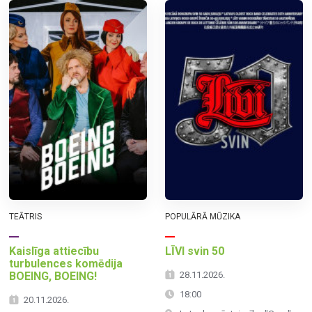
TEĀTRIS
POPULĀRĀ MŪZIKA
Kaislīga attiecību
LĪVI svin 50
turbulences komēdija
BOEING, BOEING!
28.11.2026.
18:00
20.11.2026.