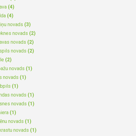
gava
(4)
lda
(4)
iņu novads
(3)
eknes novads
(2)
gavas novads
(2)
spils novads
(2)
ile
(2)
bažu novads
(1)
s novads
(1)
bpils
(1)
undas novads
(1)
ksnes novads
(1)
iera
(1)
cēnu novads
(1)
krastu novads
(1)