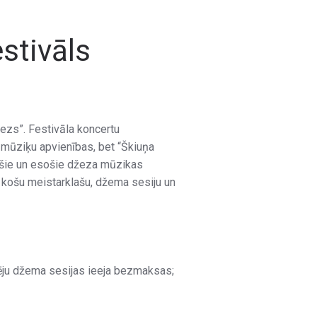
estivāls
žezs”. Festivāla koncertu
 mūziķu apvienības, bet “Škiuņa
šie un esošie džeza mūzikas
r košu meistarklašu, džema sesiju un
zēju džema sesijas ieeja bezmaksas;