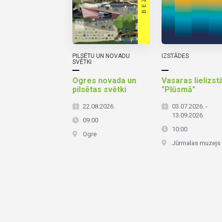
PILSĒTU UN NOVADU
IZSTĀDES
SVĒTKI
Ogres novada un
Vasaras lielizst
pilsētas svētki
"Plūsmā"
22.08.2026.
03.07.2026. -
13.09.2026.
09:00
10:00
Ogre
Jūrmalas muzejs