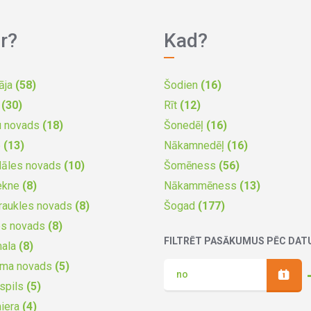
r?
Kad?
āja
(58)
Šodien
(16)
a
(30)
Rīt
(12)
u novads
(18)
Šonedēļ
(16)
e
(13)
Nākamnedēļ
(16)
dāles novads
(10)
Šomēness
(56)
ekne
(8)
Nākammēness
(13)
raukles novads
(8)
Šogad
(177)
es novads
(8)
FILTRĒT PASĀKUMUS PĒC DA
mala
(8)
uma novads
(5)
spils
(5)
iera
(4)