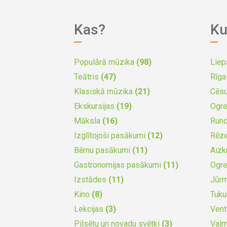
Kas?
Ku
Populārā mūzika
(98)
Liep
Teātris
(47)
Rīg
Klasiskā mūzika
(21)
Cēs
Ekskursijas
(19)
Ogr
Māksla
(16)
Run
Izglītojoši pasākumi
(12)
Rēz
Bērnu pasākumi
(11)
Aizk
Gastronomijas pasākumi
(11)
Ogr
Izstādes
(11)
Jūr
Kino
(8)
Tuk
Lekcijas
(3)
Vent
Pilsētu un novadu svētki
(3)
Valm