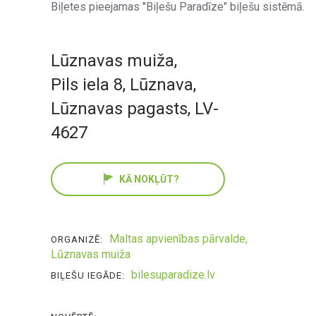
Biļetes pieejamas "Biļešu Paradīze" biļešu sistēmā.
Lūznavas muiža
,
Pils iela 8, Lūznava,
Lūznavas pagasts, LV-
4627
KĀ NOKĻŪT?
Maltas apvienības pārvalde,
ORGANIZĒ:
Lūznavas muiža
bilesuparadize.lv
BIĻEŠU IEGĀDE: