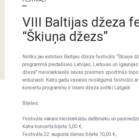
VIII Baltijas džeza f
“Škiuņa džezs”
Notiks jau astotais Baltijas džeza festivāls “Škiuņa d
programmā piedalīsies Latvijas, Lietuvas un Igaunijas
džeza” meistarklasēs savas prasmes spodrinās topo
entuziasti. Katru gadu vasaras noslēgumā festivāls a
koncertu programmu ir īsteni džeza svētki Latgalē.
Biļetes:
Festivāla vakara meistarklašu dalībnieku un pasnied
Katra koncerta biļete 5,00 €;
Festivāla 22. augusta dienas biļete 10,00 €;