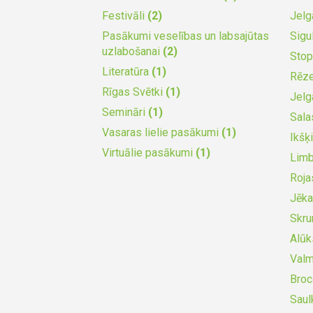
Festivāli
(2)
Jel
Pasākumi veselības un labsajūtas
Sigu
uzlabošanai
(2)
Stop
Literatūra
(1)
Rēz
Rīgas Svētki
(1)
Jel
Semināri
(1)
Sala
Vasaras lielie pasākumi
(1)
Ikšķ
Virtuālie pasākumi
(1)
Lim
Roja
Jēka
Skr
Alū
Valm
Bro
Saul