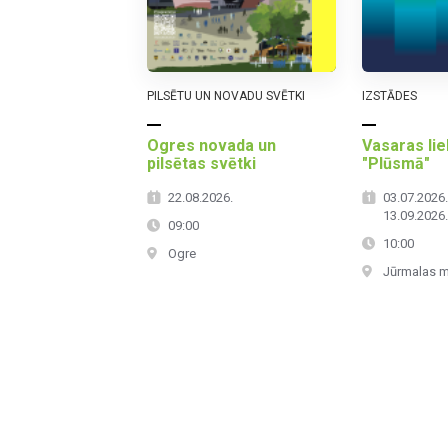
PILSĒTU UN NOVADU SVĒTKI
IZSTĀDES
Ogres novada un
Vasaras lie
pilsētas svētki
"Plūsmā"
22.08.2026.
03.07.2026.
13.09.2026
09:00
10:00
Ogre
Jūrmalas 