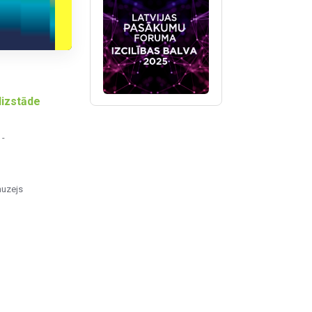
lizstāde
 -
.
muzejs