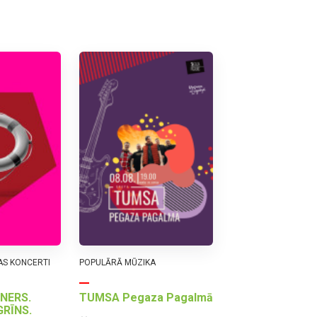
AS KONCERTI
POPULĀRĀ MŪZIKA
NERS.
TUMSA Pegaza Pagalmā
RĪNS.