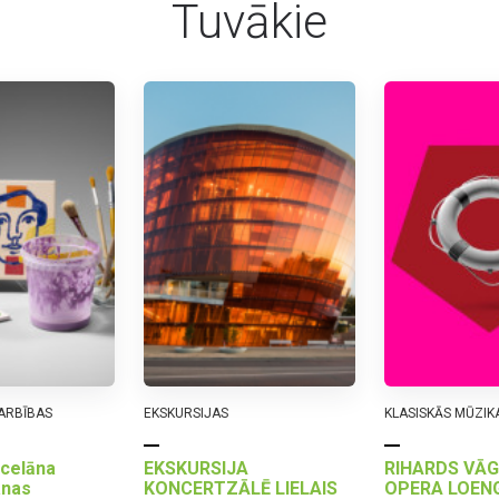
Tuvākie
ARBĪBAS
EKSKURSIJAS
KLASISKĀS MŪZIK
rcelāna
EKSKURSIJA
RIHARDS VĀG
anas
KONCERTZĀLĒ LIELAIS
OPERA LOENG