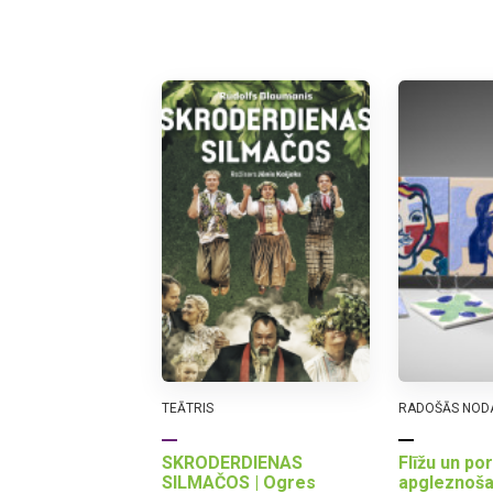
TEĀTRIS
RADOŠĀS NOD
SKRODERDIENAS
Flīžu un po
SILMAČOS | Ogres
apgleznoš