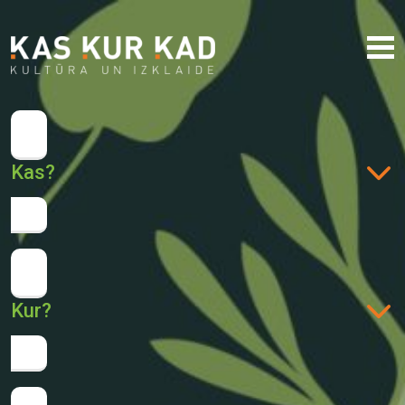
Kas?
Kur?