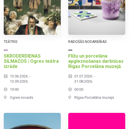
TEĀTRIS
RADOŠĀS NODARBĪBAS
SKRODERDIENAS
Flīžu un porcelāna
SILMAČOS | Ogres teātra
apgleznošanas darbnīcas
izrāde
Rīgas Porcelāna muzejā
13.06.2026. -
01.07.2026. -
13.09.2026.
31.08.2026.
19:00
00:00
Ogres novads
Rīgas Porcelāna muzejs