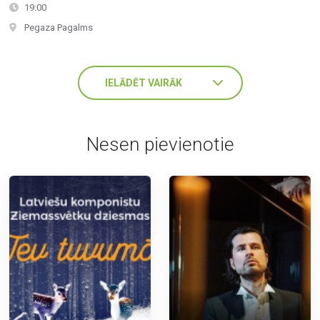
19:00
Pegaza Pagalms
IELĀDĒT VAIRĀK
Nesen pievienotie