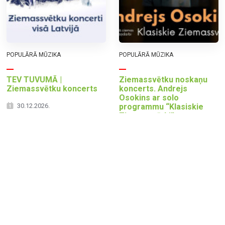
POPULĀRĀ MŪZIKA
POPULĀRĀ MŪZIKA
TEV TUVUMĀ |
Ziemassvētku noskaņu
Ziemassvētku koncerts
koncerts. Andrejs
Osokins ar solo
30.12.2026.
programmu “Klasiskie
Ziemassvētki”
19:00
27.12.2026.
Aizkraukles kultūras nams
18:00
Mazmežotnes muiža