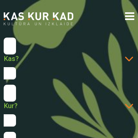
Kas?
Kur?