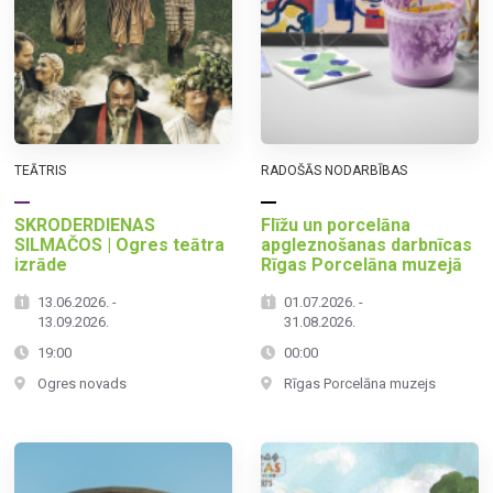
TEĀTRIS
RADOŠĀS NODARBĪBAS
SKRODERDIENAS
Flīžu un porcelāna
SILMAČOS | Ogres teātra
apgleznošanas darbnīcas
izrāde
Rīgas Porcelāna muzejā
13.06.2026. -
01.07.2026. -
13.09.2026.
31.08.2026.
19:00
00:00
Ogres novads
Rīgas Porcelāna muzejs