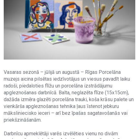
Vasaras sezonā – jūlijā un augustā – Rīgas Porcelāna
muzejs aicina pilsētas iedzīvotājus un viesus pavadīt laiku
radoši, piedaloties flīžu un porcelāna izstrādājumu
apgleznošanas darbnīcā. Balta, neglazēta flīze (15x15cm),
dažāda izmēra glazēti porcelāna trauki, koša krāsu palete un
vienkārša apgleznošanas tehnika ļaus īstenot jebkuru
māksliniecisko ieceri – arī bez īpašas sagatavošanās vai
priekšzināšanām.
Darbnīcu apmeklētāji varēs izvēlēties vienu no divām