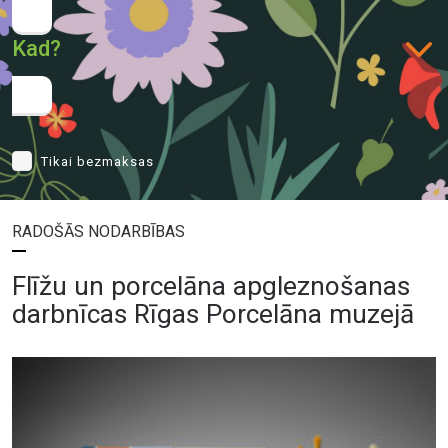
Kad?
Tikai bezmaksas
RADOŠĀS NODARBĪBAS
Flīžu un porcelāna apgleznošanas
darbnīcas Rīgas Porcelāna muzejā