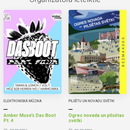
ELEKTRONISKĀ MŪZIKA
PILSĒTU UN NOVADU SVĒTKI
Amber Muse’s Das Boot
Ogres novada un pilsētas
Pt. 4
svētki