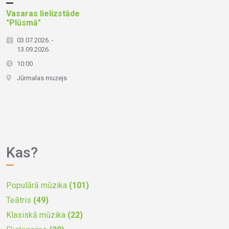
Vasaras lielizstāde
"Plūsmā"
03.07.2026. -
13.09.2026.
10:00
Jūrmalas muzejs
Kas?
Populārā mūzika
(101)
Teātris
(49)
Klasiskā mūzika
(22)