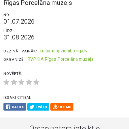
Rīgas Porcelāna muzejs
NO:
01.07.2026
LĪDZ:
31.08.2026
kulturasapvieniba.riga.lv
UZZINĀT VAIRĀK:
RVPKIA Rīgas Porcelāna muzejs
ORGANIZĒ:
NOVĒRTĒ:
IESAKI CITIEM:
DALIES
TWĪTO
IESAKI
Organizatora ieteiktie