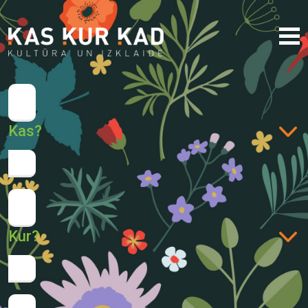
Kas?
Kur?