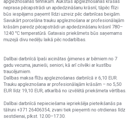
apgleznošanas tehnikām. Aukstās apgleznošanas krāsas
neprasa pēcapstrādi un apdedzināšanu krāsnī, tāpēc flīzi
būs iespējams paņemt līdzi uzreiz pēc darbnīcas beigām.
Savukārt porcelāna trauku apgleznošana ar profesionālajām
krāsām paredz pēcapstrādi un apdedzināšanu krāsnī 780–
1240 °C temperatūrā. Gatavais priekšmets būs saņemams
muzejā divu nedēļu laikā pēc nodarbības.
Dalībai darbnīcā īpaši aicinātas ģimenes ar bērniem no 7
gadu vecuma, jaunieši, seniori, kā arī cilvēki ar kustību
traucējumiem.
Dalības maksa flīžu apgleznošanas darbnīcā ir 6,10 EUR.
Trauku apgleznošana ar profesionālajām krāsām – no 5,50
EUR līdz 19,10 EUR, atkarībā no izvēlētā priekšmeta vērtības.
Dalībai darbnīcā nepieciešama iepriekšēja pieteikšanās pa
tālruni +371 26406354; zvani tiek pieņemti no otrdienas līdz
sestdienai, plkst. 12.00–17.30.