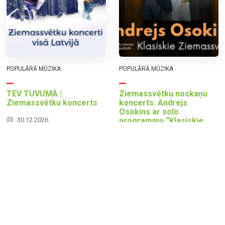
POPULĀRĀ MŪZIKA
POPULĀRĀ MŪZIKA
TEV TUVUMĀ |
Ziemassvētku noskaņu
Ziemassvētku koncerts
koncerts. Andrejs
Osokins ar solo
30.12.2026.
programmu “Klasiskie
Ziemassvētki”
19:00
27.12.2026.
Aizkraukles kultūras nams
18:00
Mazmežotnes muiža