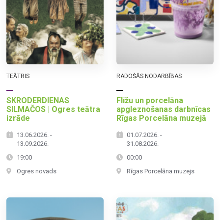
TEĀTRIS
RADOŠĀS NODARBĪBAS
SKRODERDIENAS
Flīžu un porcelāna
SILMAČOS | Ogres teātra
apgleznošanas darbnīcas
izrāde
Rīgas Porcelāna muzejā
13.06.2026. -
01.07.2026. -
13.09.2026.
31.08.2026.
19:00
00:00
Ogres novads
Rīgas Porcelāna muzejs