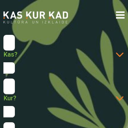
Kas?
Kur?